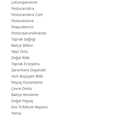
Loliumperenne
Festucarubra
Festucarubra Com
Festucaovina
Poapratensis
Festucaarundinacea
Toprak Sağlığı
Bahçe Bitkisi
Yeşil Örtü
Doğal Bitki
Toprak Erozyonu
Zararlılara Dayanıklı
Hızlı Büyüyen Bitki
Peyzaj Düzenleme
Çevre Dostu
Bahçe Yenileme
Doğal Peyzaj
Dsv Trifolium Repens
Yonca