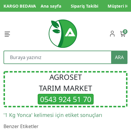
KARGO BEDAVA
Ana sayfa
Sipariş Takibi
Müşteri Hi
0
ARA
AGROSET
TARIM MARKET
0543 924 51 70
'1 Kg Yonca' kelimesi için etiket sonuçları
Benzer Etiketler