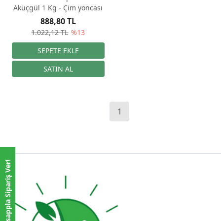
Aküçgül 1 Kg - Çim yoncası
888,80 TL
1.022,12 TL
%13
1
Whatsappla Sipariş Ver!