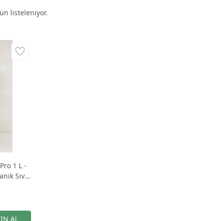
n listeleniyor.
ro 1 L -
nik Sıvı