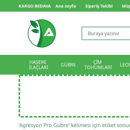
KARGO BEDAVA
Ana sayfa
Sipariş Takibi
Müş
HAŞERE 
ÇİM 
GÜBRE
LEO
İLAÇLARI
TOHUMLARI
'Agresyon Pro Gübre' kelimesi için etiket sonuç