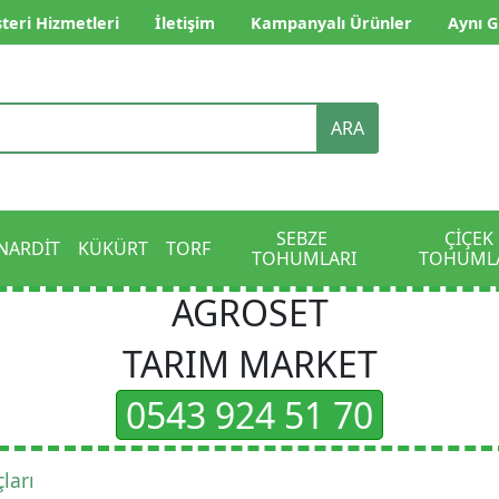
teri Hizmetleri
İletişim
Kampanyalı Ürünler
Aynı G
ARA
SEBZE 
ÇİÇEK 
NARDİT
KÜKÜRT
TORF
TOHUMLARI
TOHUML
AGROSET
TARIM MARKET
0543 924 51 70
ları