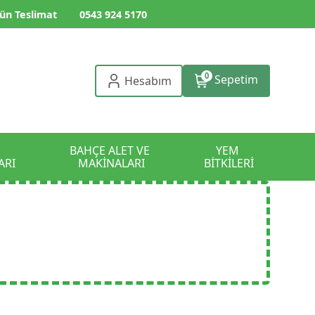
ün Teslimat
0543 924 5170
0
Sepetim
Hesabım
BAHÇE ALET VE 
YEM 
ARI
MAKİNALARI
BİTKİLERİ