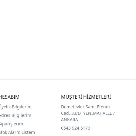
HESABIM
MÜŞTERİ HİZMETLERİ
Üyelik Bilgilerim
Demetevler Sami Efendi
Cad. 33/D YENİMAHALLE /
Adres Bilgilerim
ANKARA
Siparişlerim
0543 924 5170
Stok Alarm Listem