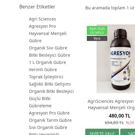
Benzer Etiketler
Bu aramada toplam
1
ürü
Agri Sciences
Agresyon Pro
Aynı Gün
Ücretsiz
Hayvansal Menşeli
Yeni
Gübre
Organik Sıvı Gübre
Bitki Besleyici Gübre
1 L Organik Gübre
Verimli Gübre
Toprak İyileştirici
Sağlıklı Bitki Gelişimi
Organik Bitki Besleyici
Güçlü Bitki
AgriSciences Agresyon P
Gübreleme
Hayvansal Menşeli Orga
Agresyon Pro Gübre
Gübre
480,00 TL
Organik Tarım Gübre
654,89 TL
%26
Sıvı Organik Gübre
Bitki Verimliliği