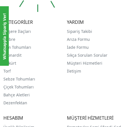
Whatsappla Sipariş Ver!
KATEGORİLER
YARDIM
Haşere İlaçları
Sipariş Takibi
Gübre
Arıza Formu
Çim Tohumları
İade Formu
Leonardit
Sıkça Sorulan Sorular
Kükürt
Müşteri Hizmetleri
Torf
İletişim
Sebze Tohumları
Çiçek Tohumları
Bahçe Aletleri
Dezenfektan
HESABIM
MÜŞTERİ HİZMETLERİ