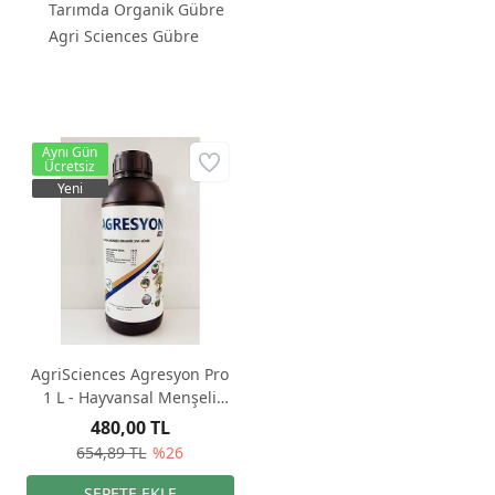
Tarımda Organik Gübre
Agri Sciences Gübre
Aynı Gün
Ücretsiz
Yeni
AgriSciences Agresyon Pro
1 L - Hayvansal Menşeli
Organik Sıvı Gübre
480,00 TL
654,89 TL
%26