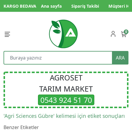
KARGO BEDAVA
Ana sayfa
Sipariş Takibi
Müşteri Hi
0
ARA
AGROSET
TARIM MARKET
0543 924 51 70
'Agri Sciences Gübre' kelimesi için etiket sonuçları
Benzer Etiketler