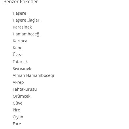
Benzer Etiketler
Haşere
Haşere İlaçları
Karasinek
Hamamböceği
Karınca
Kene
Üvez
Tatarcık
Sivrisinek
Alman Hamamböceği
Akrep
Tahtakurusu
Örümcek
Güve
Pire
Çiyan
Fare