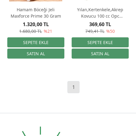
Hamam Böceği Jeli
Yılan,Kertenkele,Akrep
Maxforce Prime 30 Gram
Kovucu 100 cc Opc
Konsantre
1.320,00 TL
369,60 TL
1.680,00 TL
%21
749,41 TL
%50
1