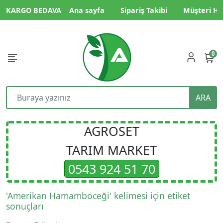
KARGO BEDAVA
Ana sayfa
Sipariş Takibi
Müşteri Hi
0
ARA
AGROSET
TARIM MARKET
0543 924 51 70
'Amerikan Hamamböceği' kelimesi için etiket
sonuçları