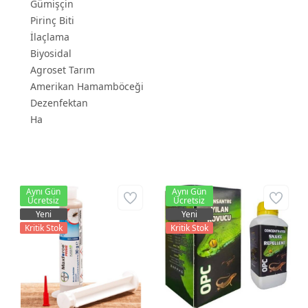
Gümişçin
Pirinç Biti
İlaçlama
Biyosidal
Agroset Tarım
Amerikan Hamamböceği
Dezenfektan
Ha
Aynı Gün
Aynı Gün
Ücretsiz
Ücretsiz
Yeni
Yeni
Kritik Stok
Kritik Stok