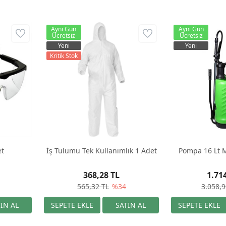
Aynı Gün
Aynı Gün
Ücretsiz
Ücretsiz
Yeni
Yeni
Kritik Stok
et
İş Tulumu Tek Kullanımlık 1 Adet
Pompa 16 Lt M
368,28 TL
1.71
565,32 TL
%34
3.058,9