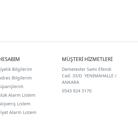
HESABIM
MÜŞTERİ HİZMETLERİ
Üyelik Bilgilerim
Demetevler Sami Efendi
Cad. 33/D YENİMAHALLE /
Adres Bilgilerim
ANKARA
Siparişlerim
0543 924 5170
Stok Alarm Listem
Alışveriş Listem
Fiyat Alarm Listem