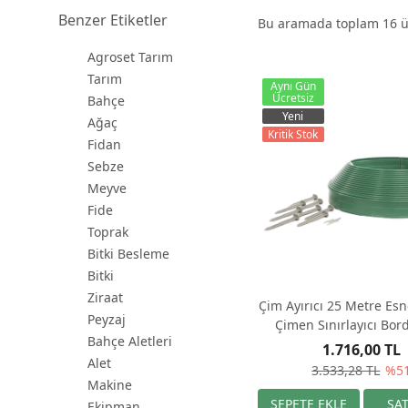
Benzer Etiketler
Bu aramada toplam
16
ü
Agroset Tarım
Tarım
Aynı Gün
Ücretsiz
Bahçe
Yeni
Ağaç
Kritik Stok
Fidan
Sebze
Meyve
Fide
Toprak
Bitki Besleme
Bitki
Ziraat
Çim Ayırıcı 25 Metre Esn
Peyzaj
Çimen Sınırlayıcı Bor
Bahçe Aletleri
Toprak Ayırıcı
1.716,00 TL
Alet
3.533,28 TL
%5
Makine
Ekipman