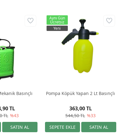
Aynı Gün
Ücretsiz
Yeni
ekanik Basınçlı
Pompa Köpük Yapan 2 Lt Basınçlı
4,90 TL
363,00 TL
0 TL
%43
544,50 TL
%33