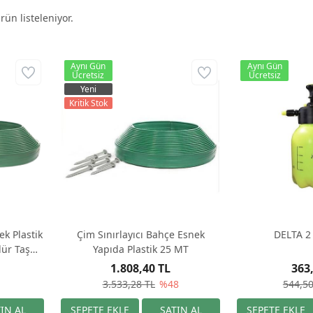
rün listeleniyor.
Aynı Gün
Aynı Gün
Ücretsiz
Ücretsiz
Yeni
Kritik Stok
ek Plastik
Çim Sınırlayıcı Bahçe Esnek
DELTA 2
dür Taş
Yapıda Plastik 25 MT
1.808,40 TL
363
1
3.533,28 TL
%48
544,50