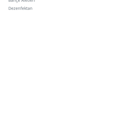
Bahçe Aletleri
Dezenfektan