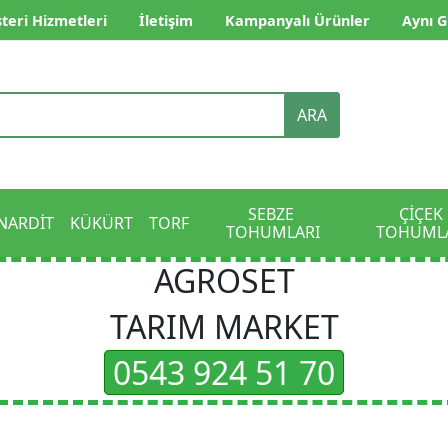
teri Hizmetleri
İletişim
Kampanyalı Ürünler
Aynı G
ARA
SEBZE 
ÇİÇEK 
NARDİT
KÜKÜRT
TORF
TOHUMLARI
TOHUML
AGROSET
TARIM MARKET
0543 924 51 70