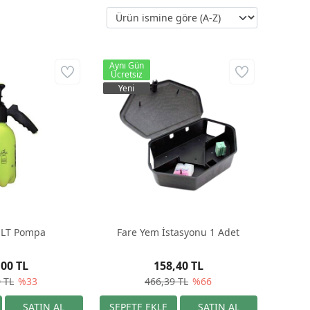
Aynı Gün
Ücretsiz
Yeni
 LT Pompa
Fare Yem İstasyonu 1 Adet
,00 TL
158,40 TL
 TL
%33
466,39 TL
%66