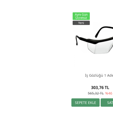
Aynı Gün
Ücretsiz
Yeni
İş Gözlüğü 1 Ad
303,76 TL
565,32 TL
%46