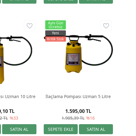
Aynı Gün
Ücretsiz
Yeni
Kritik Stok
sı Uzman 10 Litre
İlaçlama Pompası Uzman 5 Litre
0,10 TL
1.595,00 TL
2 TL
%33
1.905,39 TL
%16