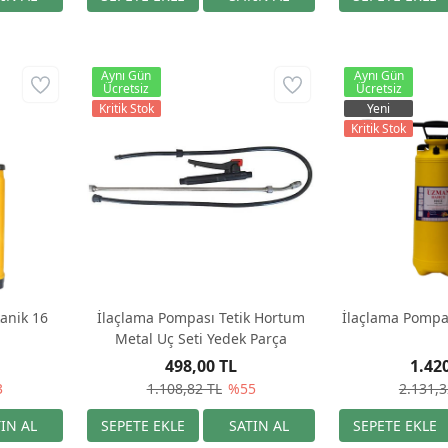
Aynı Gün
Aynı Gün
Ücretsiz
Ücretsiz
Kritik Stok
Yeni
Kritik Stok
anik 16
İlaçlama Pompası Tetik Hortum
İlaçlama Pompa
Metal Uç Seti Yedek Parça
498,00 TL
1.42
3
1.108,82 TL
%55
2.131,3