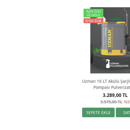
Aynı Gün
Ücretsiz
Kritik Stok
Uzman 16 LT Akülü Şarjl
Pompası Pulveriza
3.289,00 TL
3.575,00 TL
%8