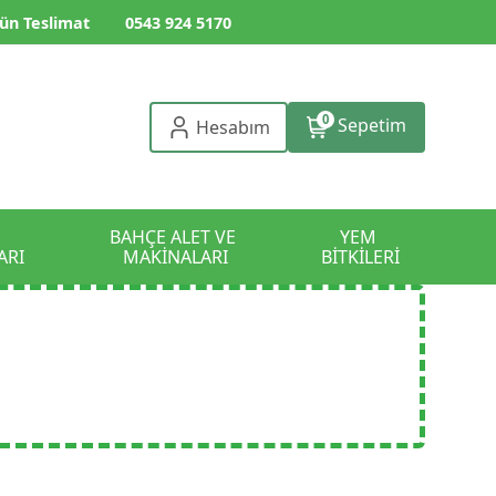
ün Teslimat
0543 924 5170
0
Sepetim
Hesabım
BAHÇE ALET VE 
YEM 
ARI
MAKİNALARI
BİTKİLERİ