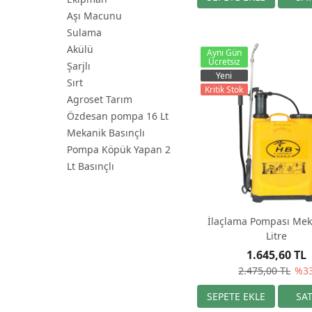
Aşı Macunu
Sulama
Akülü
Aynı Gün
Ücretsiz
Şarjlı
Yeni
Sırt
Kritik Stok
Agroset Tarım
Özdesan pompa 16 Lt
Mekanik Basınçlı
Pompa Köpük Yapan 2
Lt Basınçlı
İlaçlama Pompası Mek
Litre
1.645,60 TL
2.475,00 TL
%3