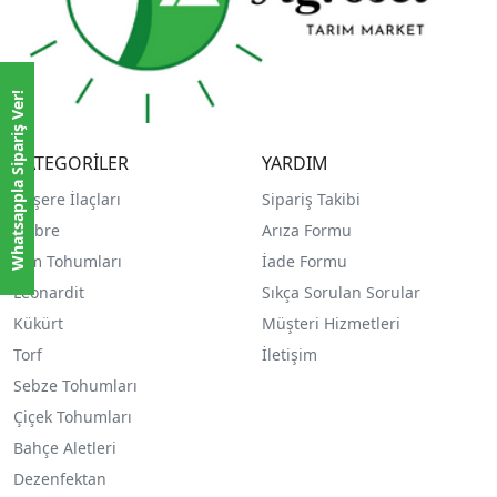
Whatsappla Sipariş Ver!
KATEGORİLER
YARDIM
Haşere İlaçları
Sipariş Takibi
Gübre
Arıza Formu
Çim Tohumları
İade Formu
Leonardit
Sıkça Sorulan Sorular
Kükürt
Müşteri Hizmetleri
Torf
İletişim
Sebze Tohumları
Çiçek Tohumları
Bahçe Aletleri
Dezenfektan