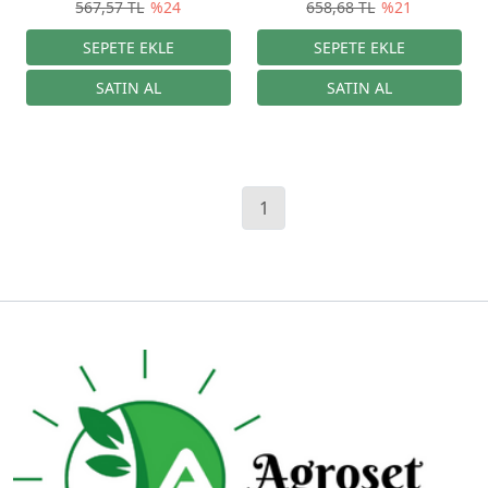
567,57 TL
%24
658,68 TL
%21
1