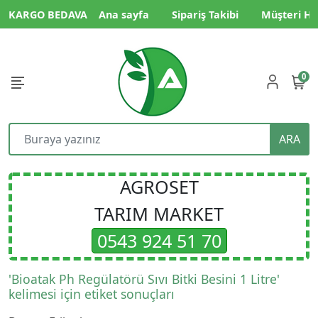
KARGO BEDAVA
Ana sayfa
Sipariş Takibi
Müşteri Hi
0
ARA
AGROSET
TARIM MARKET
0543 924 51 70
'Bioatak Ph Regülatörü Sıvı Bitki Besini 1 Litre'
kelimesi için etiket sonuçları