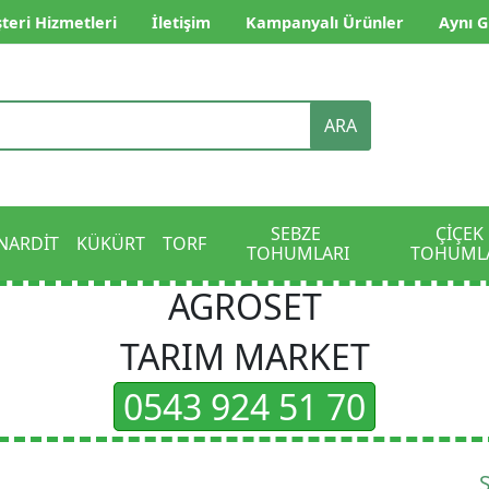
teri Hizmetleri
İletişim
Kampanyalı Ürünler
Aynı G
ARA
SEBZE 
ÇİÇEK 
NARDİT
KÜKÜRT
TORF
TOHUMLARI
TOHUML
AGROSET
TARIM MARKET
0543 924 51 70