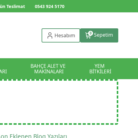
ün Teslimat
0543 924 5170
0
Sepetim
Hesabım
BAHÇE ALET VE 
YEM 
ARI
MAKİNALARI
BİTKİLERİ
Son Eklenen Blog Yazıları