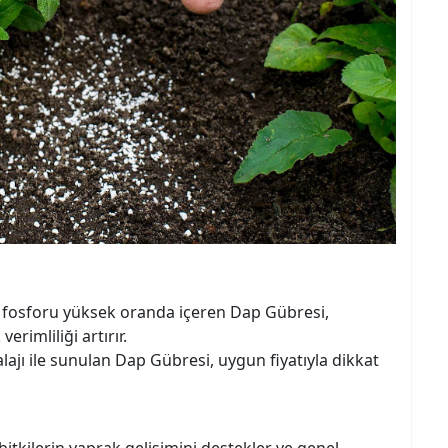
n fosforu yüksek oranda içeren Dap Gübresi,
erimliliği artırır.
jı ile sunulan Dap Gübresi, uygun fiyatıyla dikkat
bitkilerin yaprak gelişimini destekler ve genel