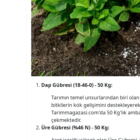
Dap Gübresi (18-46-0) - 50 Kg:
Tarımın temel unsurlarından biri ola
bitkilerin kök gelişimini destekleyerek v
Tarimmagazasi.com'da 50 Kg'lık ambala
çekmektedir.
Üre Gübresi (%46 N) - 50 Kg:
Azot içeriği yüksek olan Üre Gübresi, 