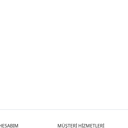
HESABIM
MÜŞTERİ HİZMETLERİ