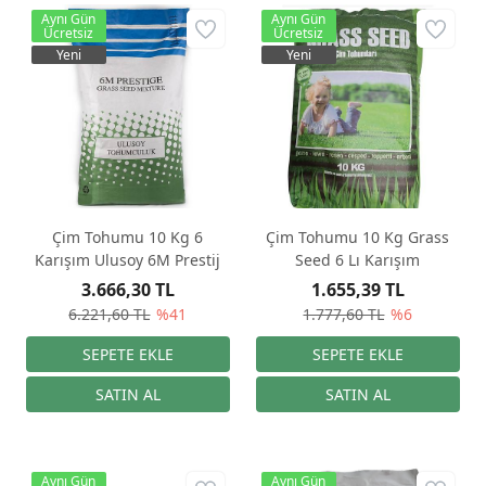
Aynı Gün
Aynı Gün
Ücretsiz
Ücretsiz
Yeni
Yeni
Çim Tohumu 10 Kg 6
Çim Tohumu 10 Kg Grass
Karışım Ulusoy 6M Prestij
Seed 6 Lı Karışım
3.666,30 TL
1.655,39 TL
6.221,60 TL
%41
1.777,60 TL
%6
Aynı Gün
Aynı Gün