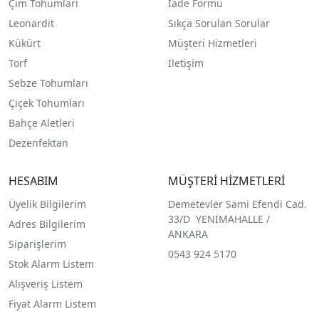
Çim Tohumları
İade Formu
Leonardit
Sıkça Sorulan Sorular
Kükürt
Müşteri Hizmetleri
Torf
İletişim
Sebze Tohumları
Çiçek Tohumları
Bahçe Aletleri
Dezenfektan
HESABIM
MÜŞTERİ HİZMETLERİ
Üyelik Bilgilerim
Demetevler Sami Efendi Cad.
33/D YENİMAHALLE /
Adres Bilgilerim
ANKARA
Siparişlerim
0543 924 5170
Stok Alarm Listem
Alışveriş Listem
Fiyat Alarm Listem