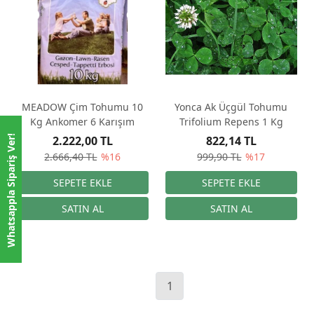
MEADOW Çim Tohumu 10
Yonca Ak Üçgül Tohumu
Kg Ankomer 6 Karışım
Trifolium Repens 1 Kg
Whatsappla Sipariş Ver!
2.222,00 TL
822,14 TL
2.666,40 TL
%16
999,90 TL
%17
1