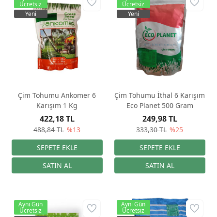
Ücretsiz
Ücretsiz
Yeni
Yeni
Çim Tohumu Ankomer 6
Çim Tohumu İthal 6 Karışım
Karışım 1 Kg
Eco Planet 500 Gram
422,18 TL
249,98 TL
488,84 TL
%13
333,30 TL
%25
Aynı Gün
Aynı Gün
Ücretsiz
Ücretsiz