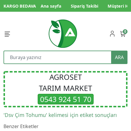
KARGO BEDAVA
Ana sayfa
Sipariş Takibi
Müşteri Hi
0
ARA
AGROSET
TARIM MARKET
0543 924 51 70
'Dsv Çim Tohumu' kelimesi için etiket sonuçları
Benzer Etiketler