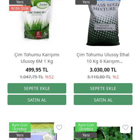
Yeni
Yeni
Kritik Stok
Çim Tohumu Karışımı
Çim Tohumu Ulusoy İthal
Ulusoy 6M 1 Kg
10 Kg 6 Karışım
GREENPOWER
499,95 TL
3.030,00 TL
1.047,75 TL
%52
3.110,80 TL
%2
Aynı Gün
Aynı Gün
Ücretsiz
Ücretsiz
Yeni
Yeni