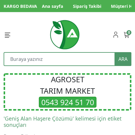
KARGO BEDAVA
Ana sayfa
Sipariş Takibi
Müşteri Hi
0
ARA
AGROSET
TARIM MARKET
0543 924 51 70
'Geniş Alan Haşere Çözümü' kelimesi için etiket
sonuçları