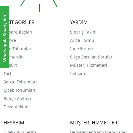
Whatsappla Sipariş Ver!
KATEGORİLER
YARDIM
Haşere İlaçları
Sipariş Takibi
Gübre
Arıza Formu
Çim Tohumları
İade Formu
Leonardit
Sıkça Sorulan Sorular
Kükürt
Müşteri Hizmetleri
Torf
İletişim
Sebze Tohumları
Çiçek Tohumları
Bahçe Aletleri
Dezenfektan
HESABIM
MÜŞTERİ HİZMETLERİ
Üyelik Bilgilerim
Demetevler Sami Efendi Cad.