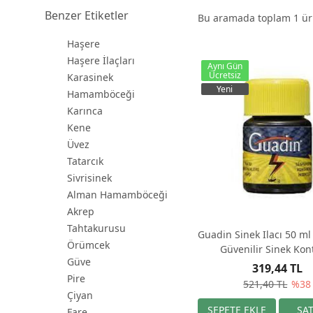
Benzer Etiketler
Bu aramada toplam
1
ürü
Haşere
Haşere İlaçları
Aynı Gün
Ücretsiz
Karasinek
Yeni
Hamamböceği
Karınca
Kene
Üvez
Tatarcık
Sivrisinek
Alman Hamamböceği
Akrep
Tahtakurusu
Guadin Sinek Ilacı 50 ml -
Örümcek
Güvenilir Sinek Kon
Güve
319,44 TL
Pire
521,40 TL
%38
Çiyan
Fare