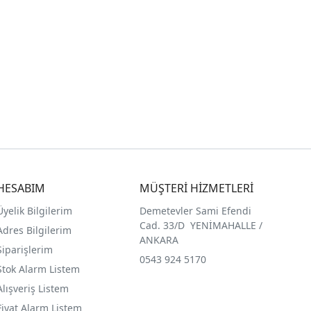
HESABIM
MÜŞTERİ HİZMETLERİ
Üyelik Bilgilerim
Demetevler Sami Efendi
Cad. 33/D YENİMAHALLE /
Adres Bilgilerim
ANKARA
Siparişlerim
0543 924 5170
Stok Alarm Listem
Alışveriş Listem
Fiyat Alarm Listem