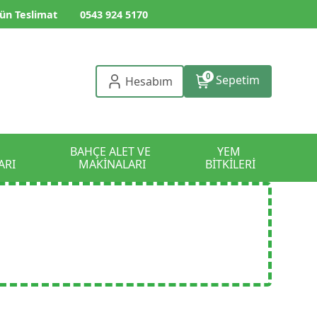
ün Teslimat
0543 924 5170
0
Sepetim
Hesabım
BAHÇE ALET VE 
YEM 
ARI
MAKİNALARI
BİTKİLERİ