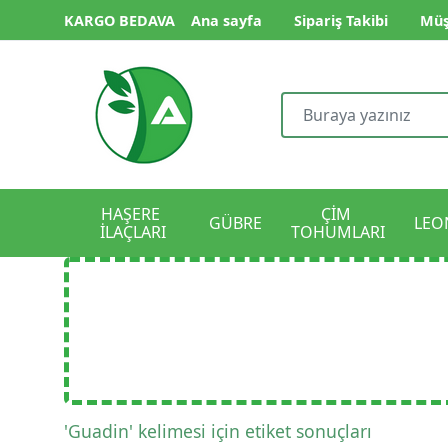
KARGO BEDAVA
Ana sayfa
Sipariş Takibi
Müş
HAŞERE 
ÇİM 
GÜBRE
LEO
İLAÇLARI
TOHUMLARI
'Guadin' kelimesi için etiket sonuçları