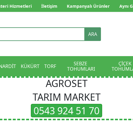
teri Hizmetleri
İletişim
Kampanyalı Ürünler
Aynı G
ARA
SEBZE 
ÇİÇEK 
NARDİT
KÜKÜRT
TORF
TOHUMLARI
TOHUML
AGROSET
TARIM MARKET
0543 924 51 70