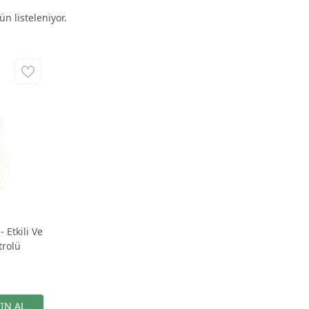
n listeleniyor.
 Etkili Ve
trolü