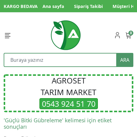
KARGO BEDAVA
Ana sayfa
Sipariş Takibi
Müşteri Hi
0
ARA
AGROSET
TARIM MARKET
0543 924 51 70
'Güçlü Bitki Gübreleme' kelimesi için etiket
sonuçları