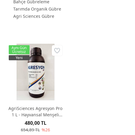
Bahçe Gübreleme
Tarımda Organik Gübre
Agri Sciences Gübre
Aynı Gün
Ücretsiz
Yeni
AgriSciences Agresyon Pro
1 L - Hayvansal Menşeli
Organik Sıvı Gübre
480,00 TL
654,89 TL
%26