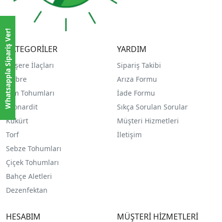
Whatsappla Sipariş Ver!
KATEGORİLER
YARDIM
Haşere İlaçları
Sipariş Takibi
Gübre
Arıza Formu
Çim Tohumları
İade Formu
Leonardit
Sıkça Sorulan Sorular
Kükürt
Müşteri Hizmetleri
Torf
İletişim
Sebze Tohumları
Çiçek Tohumları
Bahçe Aletleri
Dezenfektan
HESABIM
MÜŞTERİ HİZMETLERİ