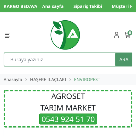
KARGO BEDAVA
Ana sayfa
Sipariş Takibi
Müşteri Hi
0
ARA
Anasayfa
HAŞERE İLAÇLARI
ENVİROPEST
AGROSET
TARIM MARKET
0543 924 51 70