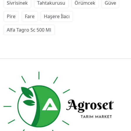
Sivrisinek
Tahtakurusu
Örümcek
Güve
Pire
Fare
Haşere İlacı
Alfa Tagro Sc 500 Ml