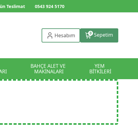
ün Teslimat
0543 924 5170
0
Sepetim
Hesabım
BAHÇE ALET VE 
YEM 
ARI
MAKİNALARI
BİTKİLERİ