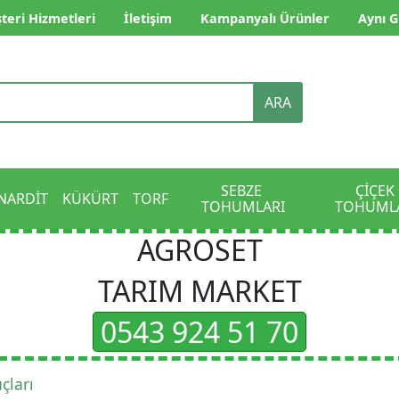
teri Hizmetleri
İletişim
Kampanyalı Ürünler
Aynı G
ARA
SEBZE 
ÇİÇEK 
NARDİT
KÜKÜRT
TORF
TOHUMLARI
TOHUML
AGROSET
TARIM MARKET
0543 924 51 70
çları