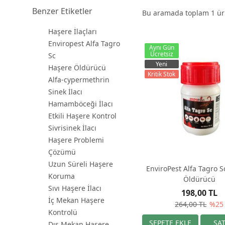
Benzer Etiketler
Bu aramada toplam
1
ürü
Haşere İlaçları
Enviropest Alfa Tagro
Aynı Gün
Ücretsiz
Sc
Yeni
Haşere Öldürücü
Kritik Stok
Alfa-cypermethrin
Sinek İlacı
Hamamböceği İlacı
Etkili Haşere Kontrol
Sivrisinek İlacı
Haşere Problemi
Çözümü
Uzun Süreli Haşere
EnviroPest Alfa Tagro 
Koruma
Öldürücü
Sıvı Haşere İlacı
198,00 TL
İç Mekan Haşere
264,00 TL
%25
Kontrolü
Dış Mekan Haşere