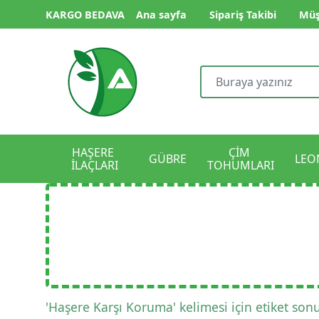
KARGO BEDAVA
Ana sayfa
Sipariş Takibi
Müş
HAŞERE 
ÇİM 
GÜBRE
LEO
İLAÇLARI
TOHUMLARI
'Haşere Karşı Koruma' kelimesi için etiket sonu