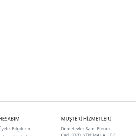
HESABIM
MÜŞTERİ HİZMETLERİ
Üyelik Bilgilerim
Demetevler Sami Efendi
Cad. 33/D YENİMAHALLE /