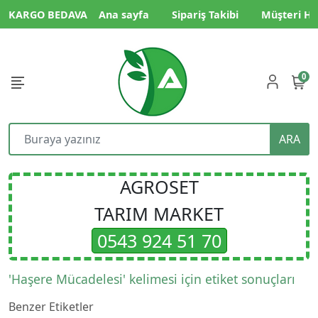
KARGO BEDAVA
Ana sayfa
Sipariş Takibi
Müşteri Hi
0
ARA
AGROSET
TARIM MARKET
0543 924 51 70
'Haşere Mücadelesi' kelimesi için etiket sonuçları
Benzer Etiketler