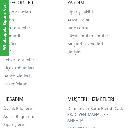
KATEGORİLER
YARDIM
Whatsappla Sipariş Ver!
Haşere İlaçları
Sipariş Takibi
Gübre
Arıza Formu
Çim Tohumları
İade Formu
Leonardit
Sıkça Sorulan Sorular
Kükürt
Müşteri Hizmetleri
Torf
İletişim
Sebze Tohumları
Çiçek Tohumları
Bahçe Aletleri
Dezenfektan
HESABIM
MÜŞTERİ HİZMETLERİ
Üyelik Bilgilerim
Demetevler Sami Efendi Cad.
33/D YENİMAHALLE /
Adres Bilgilerim
ANKARA
Siparişlerim