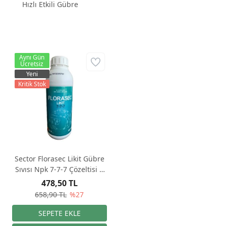
Hızlı Etkili Gübre
Aynı Gün
Ücretsiz
Yeni
Kritik Stok
Sector Florasec Likit Gübre
Sıvısı Npk 7-7-7 Çözeltisi 1
Litre
478,50 TL
658,90 TL
%27