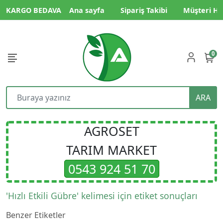
KARGO BEDAVA
Ana sayfa
Sipariş Takibi
Müşteri Hi
0
ARA
AGROSET
TARIM MARKET
0543 924 51 70
'Hızlı Etkili Gübre' kelimesi için etiket sonuçları
Benzer Etiketler