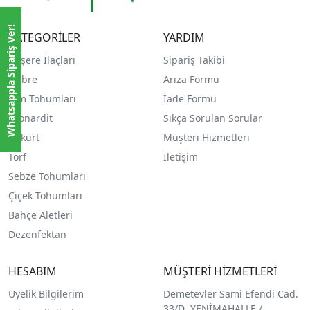
Whatsappla Sipariş Ver!
KATEGORİLER
YARDIM
Haşere İlaçları
Sipariş Takibi
Gübre
Arıza Formu
Çim Tohumları
İade Formu
Leonardit
Sıkça Sorulan Sorular
Kükürt
Müşteri Hizmetleri
Torf
İletişim
Sebze Tohumları
Çiçek Tohumları
Bahçe Aletleri
Dezenfektan
HESABIM
MÜŞTERİ HİZMETLERİ
Üyelik Bilgilerim
Demetevler Sami Efendi Cad.
33/D YENİMAHALLE /