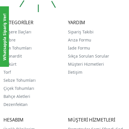
Whatsappla Sipariş Ver!
KATEGORİLER
YARDIM
Haşere İlaçları
Sipariş Takibi
Gübre
Arıza Formu
Çim Tohumları
İade Formu
Leonardit
Sıkça Sorulan Sorular
Kükürt
Müşteri Hizmetleri
Torf
İletişim
Sebze Tohumları
Çiçek Tohumları
Bahçe Aletleri
Dezenfektan
HESABIM
MÜŞTERİ HİZMETLERİ