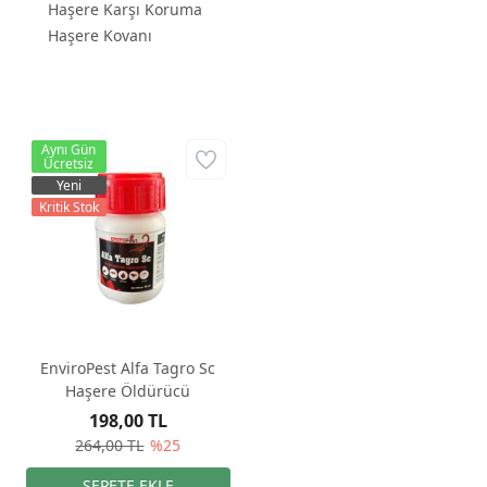
Haşere Karşı Koruma
Haşere Kovanı
Aynı Gün
Ücretsiz
Yeni
Kritik Stok
EnviroPest Alfa Tagro Sc
Haşere Öldürücü
198,00 TL
264,00 TL
%25