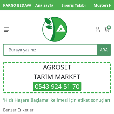
KARGO BEDAVA
Ana sayfa
Sipariş Takibi
Müşteri Hi
0
ARA
AGROSET
TARIM MARKET
0543 924 51 70
'Hızlı Haşere İlaçlama' kelimesi için etiket sonuçları
Benzer Etiketler