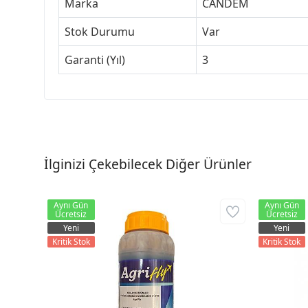
Marka
CANDEM
Stok Durumu
Var
Garanti (Yıl)
3
İlginizi Çekebilecek Diğer Ürünler
Aynı Gün
Aynı Gün
Ücretsiz
Ücretsiz
Yeni
Yeni
Kritik Stok
Kritik Stok