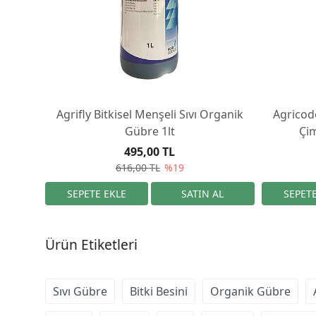
Agrifly Bitkisel Menşeli Sıvı Organik
Agricod
Gübre 1lt
Çi
495,00 TL
616,00 TL
%19
Ürün Etiketleri
Sıvı Gübre
Bitki Besini
Organik Gübre