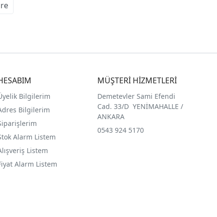
re
HESABIM
MÜŞTERİ HİZMETLERİ
Üyelik Bilgilerim
Demetevler Sami Efendi
Cad. 33/D YENİMAHALLE /
Adres Bilgilerim
ANKARA
Siparişlerim
0543 924 5170
Stok Alarm Listem
Alışveriş Listem
Fiyat Alarm Listem