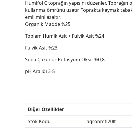
Humifol C toprağın yapısını düzenler. Toprağın or
kullanma ömrünü uzatır. Toprakta kaymak tabaka 
emilimini azaltır.
Organik Madde %25
Toplam Humik Asit + Fulvik Asit %24
Fulvik Asit %23
Suda Çözünür Potasyum Oksit %0,8
pH Aralığı 3-5
Diğer Özellikler
Stok Kodu
agrohmfl20lt