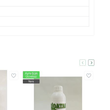
Aynı Gün
Aynı G
Ücretsiz
Ücrets
Yeni
Kritik S