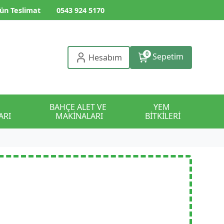
ün Teslimat
0543 924 5170
0
Sepetim
Hesabım
BAHÇE ALET VE 
YEM 
ARI
MAKİNALARI
BİTKİLERİ