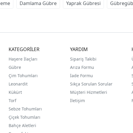
sleme
Damlama Gübre
Yaprak Gübresi
Gübregüb
KATEGORİLER
YARDIM
Haşere İlaçları
Sipariş Takibi
Gübre
Arıza Formu
Çim Tohumları
İade Formu
Leonardit
Sıkça Sorulan Sorular
Kükürt
Müşteri Hizmetleri
Torf
İletişim
Sebze Tohumları
Çiçek Tohumları
Bahçe Aletleri