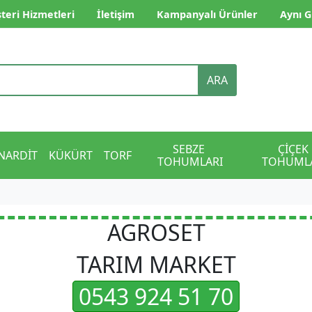
teri Hizmetleri
İletişim
Kampanyalı Ürünler
Aynı G
ARA
SEBZE 
ÇİÇEK 
NARDİT
KÜKÜRT
TORF
TOHUMLARI
TOHUML
AGROSET
TARIM MARKET
0543 924 51 70