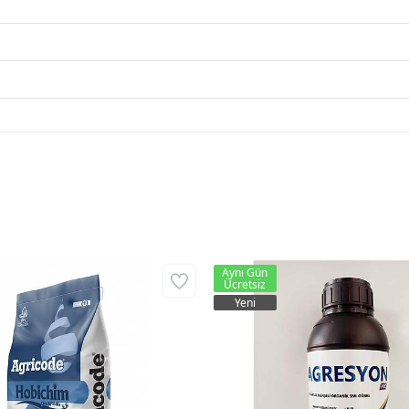
Aynı Gün
Ücretsiz
Yeni