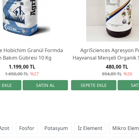
e Hobichim Granül Formda
AgriSciences Agresyon Pr
m Bakım Gübresi 10 Kg
Hayvansal Menşeli Organik 
1.199,00 TL
480,00 TL
1.650,00 TL
%27
654,89 TL
%26
Azot
Fosfor
Potasyum
İz Element
Mikro Elem