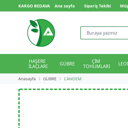
KARGO BEDAVA
Ana sayfa
Sipariş Takibi
Müş
HAŞERE 
ÇİM 
GÜBRE
LEO
İLAÇLARI
TOHUMLARI
Anasayfa
GÜBRE
CANDEM