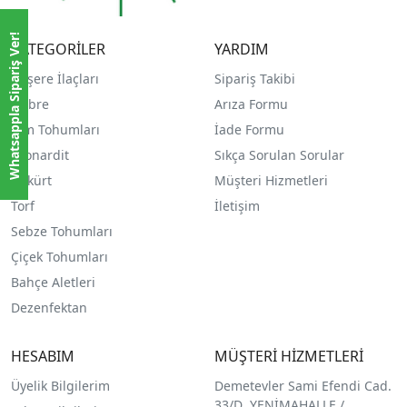
Whatsappla Sipariş Ver!
KATEGORİLER
YARDIM
Haşere İlaçları
Sipariş Takibi
Gübre
Arıza Formu
Çim Tohumları
İade Formu
Leonardit
Sıkça Sorulan Sorular
Kükürt
Müşteri Hizmetleri
Torf
İletişim
Sebze Tohumları
Çiçek Tohumları
Bahçe Aletleri
Dezenfektan
HESABIM
MÜŞTERİ HİZMETLERİ
Üyelik Bilgilerim
Demetevler Sami Efendi Cad.
33/D YENİMAHALLE /