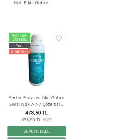
Hızlı Etkili Gübre
Aynı Gün
Ücretsiz
Yeni
Kritik Stok
Sector Florasec Likit Gübre
Sıvısı Npk 7-7-7 Çözeltisi 1
Litre
478,50 TL
658,90 TL
%27