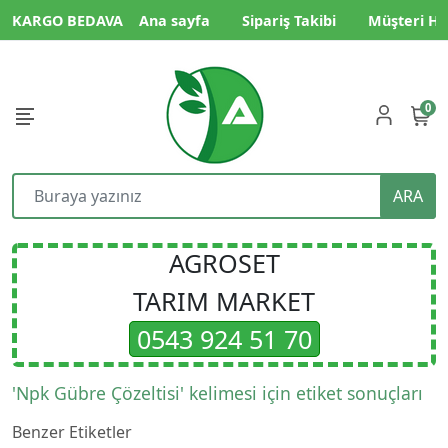
KARGO BEDAVA
Ana sayfa
Sipariş Takibi
Müşteri Hi
0
ARA
AGROSET
TARIM MARKET
0543 924 51 70
'Npk Gübre Çözeltisi' kelimesi için etiket sonuçları
Benzer Etiketler