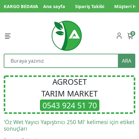
KARGO BEDAVA
Ana sayfa
Sipariş Takibi
Müşteri Hi
0
ARA
AGROSET
TARIM MARKET
0543 924 51 70
'Öz Wet Yayıcı Yapıştırıcı 250 Ml' kelimesi için etiket
sonuçları