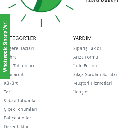
Whatsappla Sipariş Ver!
KATEGORİLER
YARDIM
Haşere İlaçları
Sipariş Takibi
Gübre
Arıza Formu
Çim Tohumları
İade Formu
Leonardit
Sıkça Sorulan Sorular
Kükürt
Müşteri Hizmetleri
Torf
İletişim
Sebze Tohumları
Çiçek Tohumları
Bahçe Aletleri
Dezenfektan