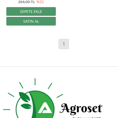
264,00 TL
%32
1