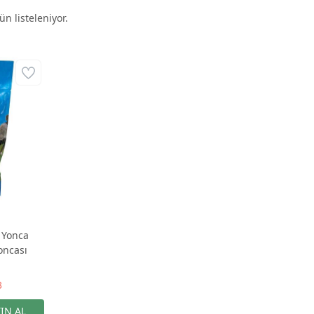
n listeleniyor.
 Yonca
oncası
3