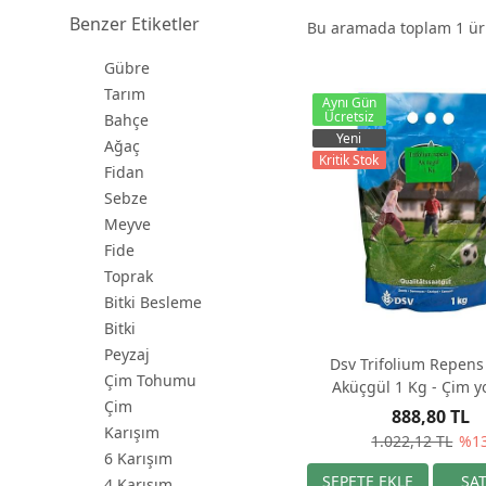
Benzer Etiketler
Bu aramada toplam
1
ürü
Gübre
Tarım
Aynı Gün
Ücretsiz
Bahçe
Yeni
Ağaç
Kritik Stok
Fidan
Sebze
Meyve
Fide
Toprak
Bitki Besleme
Bitki
Peyzaj
Dsv Trifolium Repens
Çim Tohumu
Aküçgül 1 Kg - Çim y
Çim
888,80 TL
Karışım
1.022,12 TL
%1
6 Karışım
4 Karışım