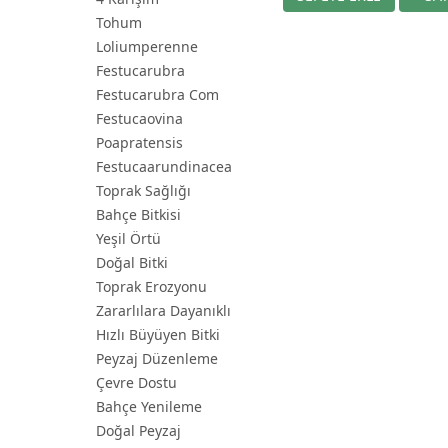
Tohum
Loliumperenne
Festucarubra
Festucarubra Com
Festucaovina
Poapratensis
Festucaarundinacea
Toprak Sağlığı
Bahçe Bitkisi
Yeşil Örtü
Doğal Bitki
Toprak Erozyonu
Zararlılara Dayanıklı
Hızlı Büyüyen Bitki
Peyzaj Düzenleme
Çevre Dostu
Bahçe Yenileme
Doğal Peyzaj