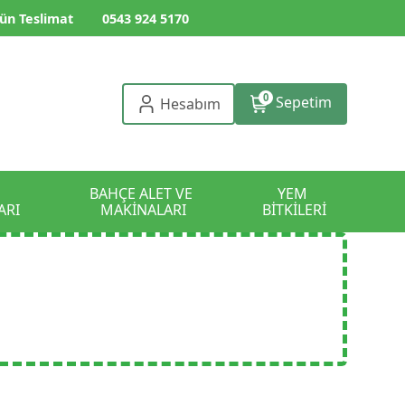
ün Teslimat
0543 924 5170
0
Sepetim
Hesabım
BAHÇE ALET VE 
YEM 
ARI
MAKİNALARI
BİTKİLERİ