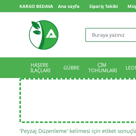
KARGO BEDAVA
Ana sayfa
Sipariş Takibi
Müş
HAŞERE 
ÇİM 
GÜBRE
LEO
İLAÇLARI
TOHUMLARI
'Peyzaj Düzenleme' kelimesi için etiket sonuçla