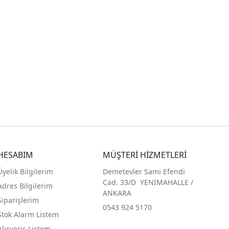
HESABIM
MÜŞTERİ HİZMETLERİ
Üyelik Bilgilerim
Demetevler Sami Efendi
Cad. 33/D YENİMAHALLE /
Adres Bilgilerim
ANKARA
Siparişlerim
0543 924 5170
Stok Alarm Listem
Alışveriş Listem