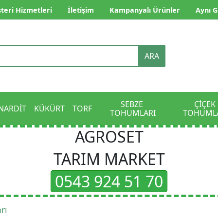
teri Hizmetleri
İletişim
Kampanyalı Ürünler
Aynı G
ARA
SEBZE 
ÇİÇEK 
NARDİT
KÜKÜRT
TORF
TOHUMLARI
TOHUML
AGROSET
TARIM MARKET
0543 924 51 70
rı