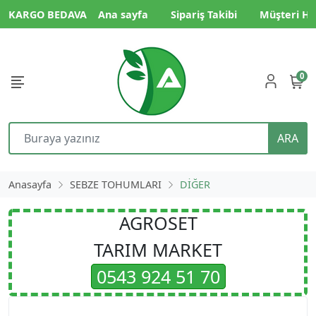
KARGO BEDAVA
Ana sayfa
Sipariş Takibi
Müşteri Hi
0
ARA
Anasayfa
SEBZE TOHUMLARI
DİĞER
AGROSET
TARIM MARKET
0543 924 51 70