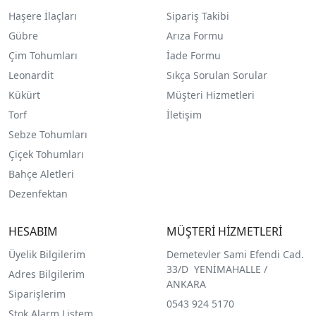
Haşere İlaçları
Sipariş Takibi
Gübre
Arıza Formu
Çim Tohumları
İade Formu
Leonardit
Sıkça Sorulan Sorular
Kükürt
Müşteri Hizmetleri
Torf
İletişim
Sebze Tohumları
Çiçek Tohumları
Bahçe Aletleri
Dezenfektan
HESABIM
MÜŞTERİ HİZMETLERİ
Üyelik Bilgilerim
Demetevler Sami Efendi Cad.
33/D YENİMAHALLE /
Adres Bilgilerim
ANKARA
Siparişlerim
0543 924 5170
Stok Alarm Listem