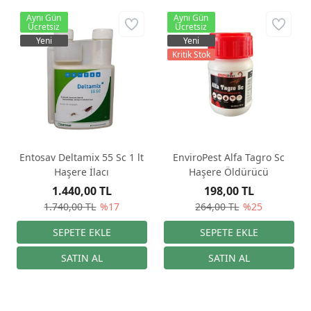
Aynı Gün
Aynı Gün
Ücretsiz
Ücretsiz
Yeni
Yeni
Kritik Stok
Entosav Deltamix 55 Sc 1 lt
EnviroPest Alfa Tagro Sc
Haşere İlacı
Haşere Öldürücü
1.440,00 TL
198,00 TL
1.740,00 TL
%17
264,00 TL
%25