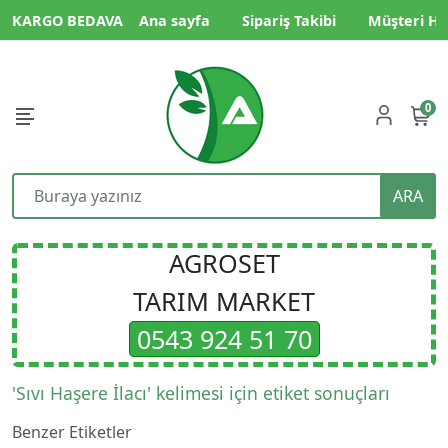
KARGO BEDAVA
Ana sayfa
Sipariş Takibi
Müşteri Hi
0
ARA
AGROSET
TARIM MARKET
0543 924 51 70
'Sıvı Haşere İlacı' kelimesi için etiket sonuçları
Benzer Etiketler