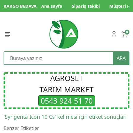
KARGO BEDAVA
Ana sayfa
Sipariş Takibi
Müşteri Hi
0
ARA
AGROSET
TARIM MARKET
0543 924 51 70
'Syngenta Icon 10 Cs' kelimesi için etiket sonuçları
Benzer Etiketler