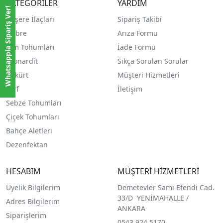
KATEGORİLER
YARDIM
Whatsappla Sipariş Ver!
Haşere İlaçları
Sipariş Takibi
Gübre
Arıza Formu
Çim Tohumları
İade Formu
Leonardit
Sıkça Sorulan Sorular
Kükürt
Müşteri Hizmetleri
Torf
İletişim
Sebze Tohumları
Çiçek Tohumları
Bahçe Aletleri
Dezenfektan
HESABIM
MÜŞTERİ HİZMETLERİ
Üyelik Bilgilerim
Demetevler Sami Efendi Cad.
33/D YENİMAHALLE /
Adres Bilgilerim
ANKARA
Siparişlerim
0543 924 5170