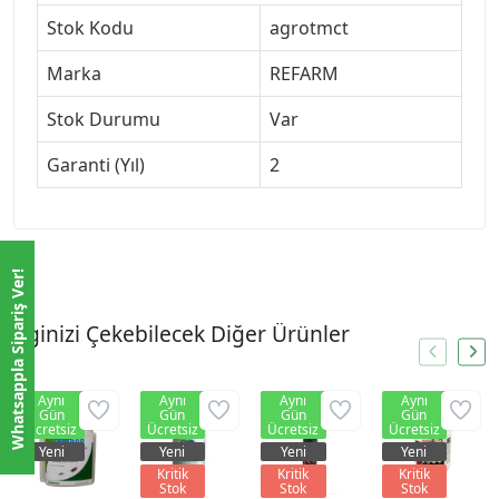
Stok Kodu
agrotmct
Marka
REFARM
Stok Durumu
Var
Garanti (Yıl)
2
Whatsappla Sipariş Ver!
İlginizi Çekebilecek Diğer Ürünler
Aynı
Aynı
Aynı
Aynı
Gün
Gün
Gün
Gün
Ücretsiz
Ücretsiz
Ücretsiz
Ücretsiz
Yeni
Yeni
Yeni
Yeni
Kritik
Kritik
Kritik
Stok
Stok
Stok