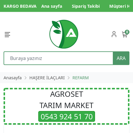
KARGO BEDAVA
Ana sayfa
Sipariş Takibi
Müşteri Hi
0
ARA
Anasayfa
HAŞERE İLAÇLARI
REFARM
AGROSET
TARIM MARKET
0543 924 51 70