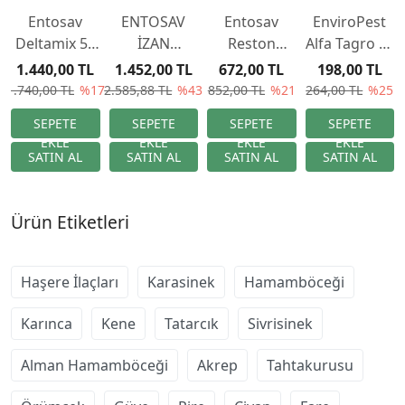
Entosav
ENTOSAV
Entosav
EnviroPest
Deltamix 55
İZAN
Reston
Alfa Tagro Sc
Sc 1 lt
HAŞERE
Haşere,
Haşere
1.440,00 TL
1.452,00 TL
672,00 TL
198,00 TL
Haşere İlacı
İLACI 500 ML
Narenciye
Öldürücü
1.740,00 TL
%17
2.585,88 TL
%43
852,00 TL
%21
264,00 TL
%25
1
Yağlı, Böcek
Spreyi 400
ml
Ürün Etiketleri
Haşere İlaçları
Karasinek
Hamamböceği
Karınca
Kene
Tatarcık
Sivrisinek
Alman Hamamböceği
Akrep
Tahtakurusu