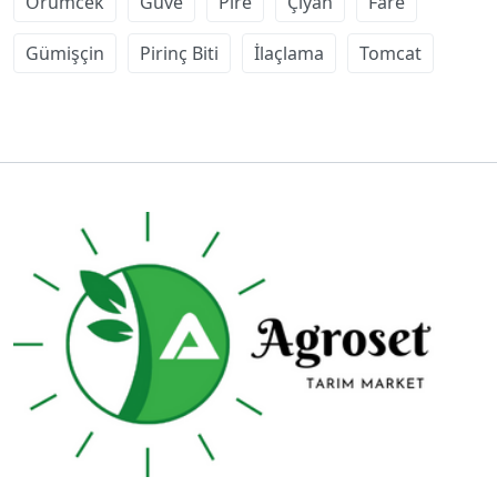
Örümcek
Güve
Pire
Çiyan
Fare
Gümişçin
Pirinç Biti
İlaçlama
Tomcat