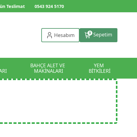
ün Teslimat
0543 924 5170
0
Sepetim
Hesabım
BAHÇE ALET VE 
YEM 
ARI
MAKİNALARI
BİTKİLERİ