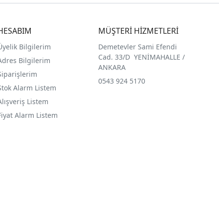
HESABIM
MÜŞTERİ HİZMETLERİ
Üyelik Bilgilerim
Demetevler Sami Efendi
Cad. 33/D YENİMAHALLE /
Adres Bilgilerim
ANKARA
Siparişlerim
0543 924 5170
Stok Alarm Listem
Alışveriş Listem
Fiyat Alarm Listem