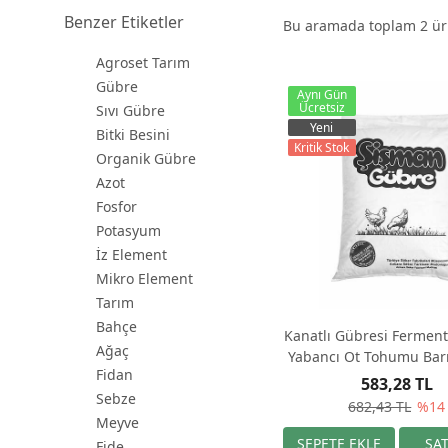
Benzer Etiketler
Bu aramada toplam
2
ürü
Agroset Tarım
Gübre
Aynı Gün
Ücretsiz
Sıvı Gübre
Yeni
Bitki Besini
Kritik Stok
Organik Gübre
Azot
Fosfor
Potasyum
İz Element
Mikro Element
Tarım
Bahçe
Kanatlı Gübresi Ferment
Ağaç
Yabancı Ot Tohumu Bar
Fidan
Organik 60 litr
583,28 TL
Sebze
682,43 TL
%14
Meyve
Fide