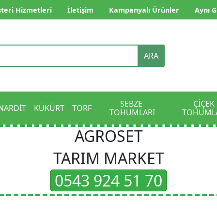
teri Hizmetleri
İletişim
Kampanyalı Ürünler
Aynı G
ARA
SEBZE 
ÇİÇEK 
NARDİT
KÜKÜRT
TORF
TOHUMLARI
TOHUML
AGROSET
TARIM MARKET
0543 924 51 70