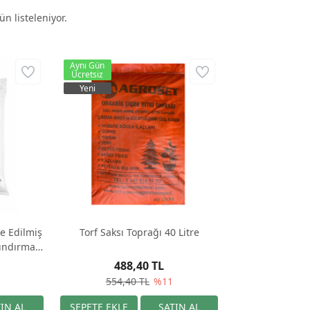
n listeleniyor.
Aynı Gün
Ücretsiz
Yeni
e Edilmiş
Torf Saksı Toprağı 40 Litre
ındırmaz
e
488,40 TL
554,40 TL
%11