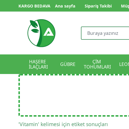
KARGO BEDAVA
Ana sayfa
Sipariş Takibi
Müş
HAŞERE 
ÇİM 
GÜBRE
LEO
İLAÇLARI
TOHUMLARI
'Vitamin' kelimesi için etiket sonuçları