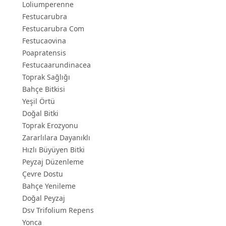
Loliumperenne
Festucarubra
Festucarubra Com
Festucaovina
Poapratensis
Festucaarundinacea
Toprak Sağlığı
Bahçe Bitkisi
Yeşil Örtü
Doğal Bitki
Toprak Erozyonu
Zararlılara Dayanıklı
Hızlı Büyüyen Bitki
Peyzaj Düzenleme
Çevre Dostu
Bahçe Yenileme
Doğal Peyzaj
Dsv Trifolium Repens
Yonca