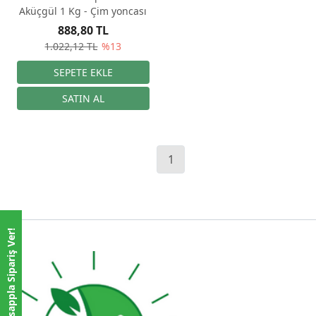
Aküçgül 1 Kg - Çim yoncası
888,80 TL
1.022,12 TL
%13
1
Whatsappla Sipariş Ver!