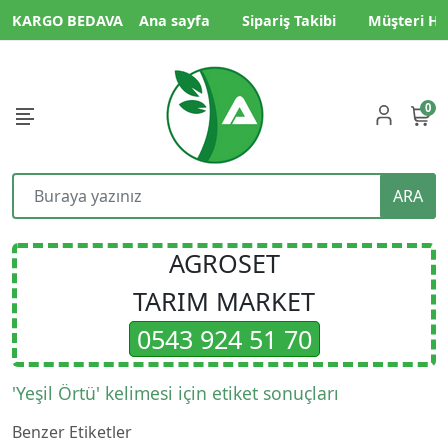
KARGO BEDAVA
Ana sayfa
Sipariş Takibi
Müşteri Hi
0
ARA
AGROSET
TARIM MARKET
0543 924 51 70
'Yeşil Örtü' kelimesi için etiket sonuçları
Benzer Etiketler