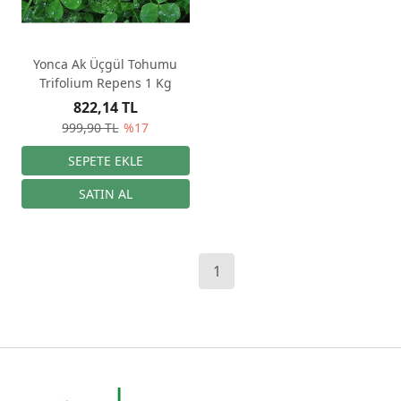
Yonca Ak Üçgül Tohumu
Trifolium Repens 1 Kg
822,14 TL
999,90 TL
%17
1