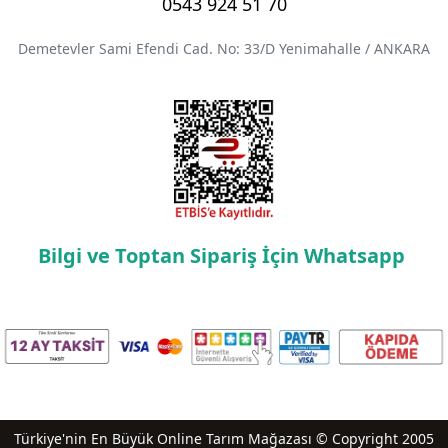
0543 924 51 70
Demetevler Sami Efendi Cad. No: 33/D Yenimahalle / ANKARA
Bilgi ve Toptan Sipariş İçin Whatsapp
Türkiye'nin En Büyük Online Tarım Mağazası © Copyright 2005