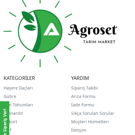
KATEGORİLER
YARDIM
Haşere İlaçları
Sipariş Takibi
Gübre
Arıza Formu
Çim Tohumları
İade Formu
Whatsappla Sipariş Ver!
Leonardit
Sıkça Sorulan Sorular
Kükürt
Müşteri Hizmetleri
Torf
İletişim