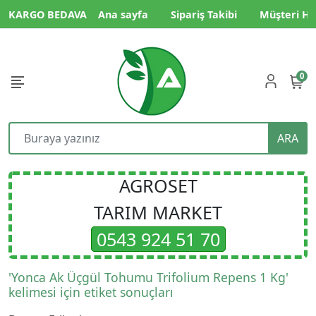
KARGO BEDAVA
Ana sayfa
Sipariş Takibi
Müşteri Hi
0
ARA
AGROSET
TARIM MARKET
0543 924 51 70
'Yonca Ak Üçgül Tohumu Trifolium Repens 1 Kg'
kelimesi için etiket sonuçları